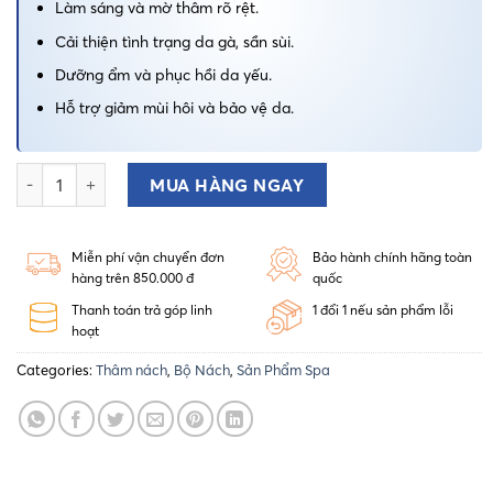
Làm sáng và mờ thâm rõ rệt.
Cải thiện tình trạng da gà, sần sùi.
Dưỡng ẩm và phục hồi da yếu.
Hỗ trợ giảm mùi hôi và bảo vệ da.
Kem thâm nách Dr Cosmess Underarm Cream quantity
MUA HÀNG NGAY
Miễn phí vận chuyển đơn
Bảo hành chính hãng toàn
hàng trên 850.000 đ
quốc
Thanh toán trả góp linh
1 đổi 1 nếu sản phẩm lỗi
hoạt
Categories:
Thâm nách
,
Bộ Nách
,
Sản Phẩm Spa