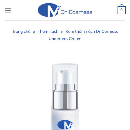
Skip
to
0
content
Trang chủ
»
Thâm nách
»
Kem thâm nách Dr Cosmess
Underarm Cream