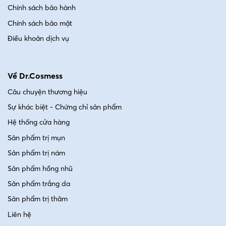
Chính sách bảo hành
Underarm Cream chứa các thành phần giúp làm
Chính sách bảo mật
mềm lớp sừng, hỗ trợ tái tạo bề mặt da, từ đó giảm
hẳn tình trạng sần sùi và mang lại làn da sáng hơn.
Điều khoản dịch vụ
Dưỡng ẩm và phục hồi da yếu
Về Dr.Cosmess
Không chỉ dừng lại ở làm sáng, sản phẩm còn cung
cấp độ ẩm nhờ các thành phần như Glycerin, Vitamin
Câu chuyện thương hiệu
B5, Vitamin B8. Những dưỡng chất này giúp da giữ
Sự khác biệt - Chứng chỉ sản phẩm
ẩm tốt hơn.
Hệ thống cửa hàng
Sản phẩm trị mụn
Sản phẩm trị nám
Sản phẩm hồng nhũ
Sản phẩm trắng da
Sản phẩm trị thâm
Liên hệ