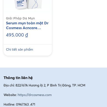
Phenoxyethanol, Ethylhexylglycerin, Fragrance.
Giải Pháp Da Mụn
Serum mụn toàn mặt Dr
Cosmess Acncare
Serum
495.000
₫
Chi tiết sản phẩm
Thông tin liên hệ
Thành phần chính của sản phẩm Healasma Cream
Địa chỉ: 822/67A Hương lộ 2, P Bình Trị Đông, TP. HCM
Website:
https://drcosmess.com
Công dụng chính của kem nám Dr Cosmess
Healasma Cream
Hotline: 0967.163 .471