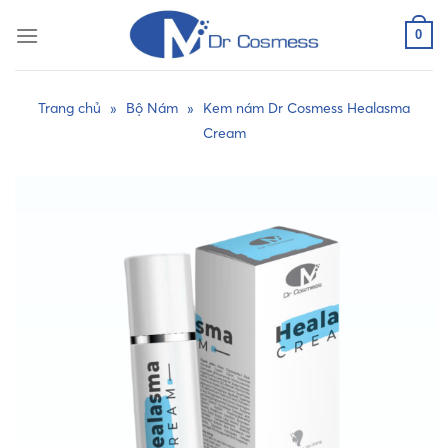
Skip
to
0
content
Trang chủ
»
Bộ Nám
»
Kem nám Dr Cosmess Healasma
Cream