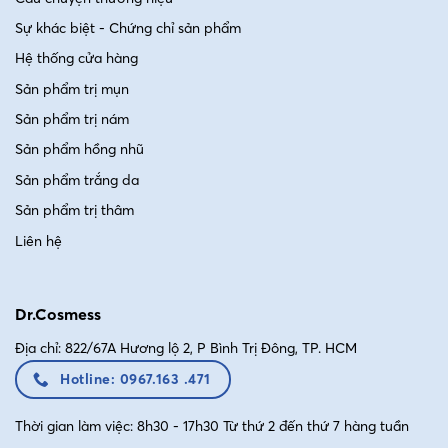
Lấy một lượng kem vừa đủ, thoa toàn mặt và dùng
đầu ngón tay massage nhẹ nhàng theo vòng tròn để
Sự khác biệt - Chứng chỉ sản phẩm
dưỡng chất dễ dàng thấm sâu vào da.
Hệ thống cửa hàng
Sản phẩm trị mụn
Bước 3: Để tinh chất thấm vào da
Sản phẩm trị nám
Giữ kem trên da khoảng 20 phút để các hoạt chất có
Sản phẩm hồng nhũ
đủ thời gian phát huy tác dụng và hỗ trợ cấp ẩm.
Sản phẩm trắng da
Sản phẩm trị thâm
Liên hệ
Dr.Cosmess
Địa chỉ: 822/67A Hương lộ 2, P Bình Trị Đông, TP. HCM
Hotline: 0967.163 .471
Thời gian làm việc: 8h30 - 17h30 Từ thứ 2 đến thứ 7 hàng tuần