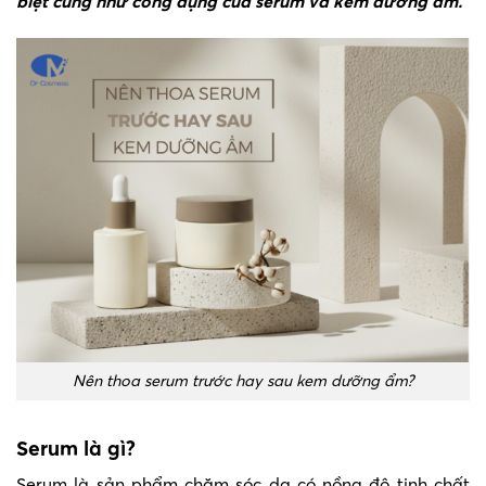
biệt cũng như công dụng của serum và kem dưỡng ẩm.
Nên thoa serum trước hay sau kem dưỡng ẩm?
Serum là gì?
Serum là sản phẩm chăm sóc da có nồng độ tinh chất