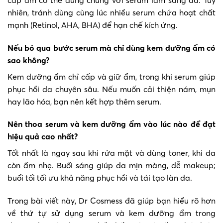
nhiên, tránh dùng cùng lúc nhiều serum chứa hoạt chất
mạnh (Retinol, AHA, BHA) để hạn chế kích ứng.
Nếu bỏ qua bước serum mà chỉ dùng kem dưỡng ẩm có
sao không?
Kem dưỡng ẩm chỉ cấp và giữ ẩm, trong khi serum giúp
phục hồi da chuyên sâu. Nếu muốn cải thiện nám, mụn
hay lão hóa, bạn nên kết hợp thêm serum.
Nên thoa serum và kem dưỡng ẩm vào lúc nào để đạt
hiệu quả cao nhất?
Tốt nhất là ngay sau khi rửa mặt và dùng toner, khi da
còn ẩm nhẹ. Buổi sáng giúp da mịn màng, dễ makeup;
buổi tối tối ưu khả năng phục hồi và tái tạo làn da.
Trong bài viết này, Dr Cosmess đã giúp bạn hiểu rõ hơn
về thứ tự sử dụng serum và kem dưỡng ẩm trong