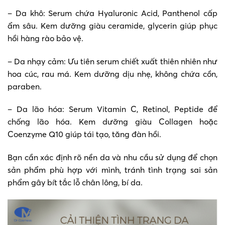
– Da khô: Serum chứa Hyaluronic Acid, Panthenol cấp
ẩm sâu. Kem dưỡng giàu ceramide, glycerin giúp phục
hồi hàng rào bảo vệ.
– Da nhạy cảm: Ưu tiên serum chiết xuất thiên nhiên như
hoa cúc, rau má. Kem dưỡng dịu nhẹ, không chứa cồn,
paraben.
– Da lão hóa: Serum Vitamin C, Retinol, Peptide để
chống lão hóa. Kem dưỡng giàu Collagen hoặc
Coenzyme Q10 giúp tái tạo, tăng đàn hồi.
Bạn cần xác định rõ nền da và nhu cầu sử dụng để chọn
sản phẩm phù hợp với mình, tránh tình trạng sai sản
phẩm gây bít tắc lỗ chân lông, bí da.