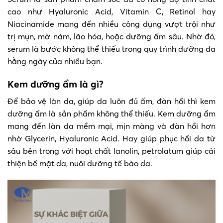
cao như Hyaluronic Acid, Vitamin C, Retinol hay
Niacinamide mang đến nhiều công dụng vượt trội như
trị mụn, mờ nám, lão hóa, hoặc dưỡng ẩm sâu. Nhờ đó,
serum là bước không thể thiếu trong quy trình dưỡng da
hằng ngày của nhiều bạn.
Kem dưỡng ẩm là gì?
Để bảo vệ làn da, giúp da luôn đủ ấm, đàn hồi thì kem
dưỡng ẩm là sản phẩm không thể thiếu. Kem dưỡng ẩm
mang đến làn da mềm mại, mịn màng và đàn hồi hơn
nhờ Glycerin, Hyaluronic Acid. Hay giúp phục hồi da từ
sâu bên trong với hoạt chất lanolin, petrolatum giúp cải
thiện bề mặt da, nuôi dưỡng tế bào da.