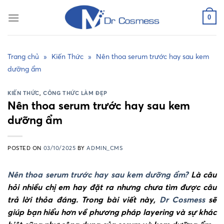
Skip
to
0
content
Trang chủ
»
Kiến Thức
»
Nên thoa serum trước hay sau kem
dưỡng ẩm
KIẾN THỨC
,
CÔNG THỨC LÀM ĐẸP
Nên thoa serum trước hay sau kem
dưỡng ẩm
POSTED ON
03/10/2025
BY
ADMIN_CMS
Nên thoa serum trước hay sau kem dưỡng ẩm?
Là câu
hỏi nhiều chị em hay đặt ra nhưng chưa tìm được câu
trả lời thỏa đáng. Trong bài viết này,
Dr Cosmess
sẽ
giúp bạn hiểu hơn về phương pháp layering và sự khác