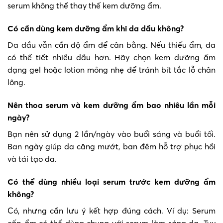
serum không thể thay thế kem dưỡng ẩm.
Có cần dùng kem dưỡng ẩm khi da dầu không?
Da dầu vẫn cần độ ẩm để cân bằng. Nếu thiếu ẩm, da
có thể tiết nhiều dầu hơn. Hãy chọn kem dưỡng ẩm
dạng gel hoặc lotion mỏng nhẹ để tránh bít tắc lỗ chân
lông.
Nên thoa serum và kem dưỡng ẩm bao nhiêu lần mỗi
ngày?
Bạn nên sử dụng 2 lần/ngày vào buổi sáng và buổi tối.
Ban ngày giúp da căng mướt, ban đêm hỗ trợ phục hồi
và tái tạo da.
Có thể dùng nhiều loại serum trước kem dưỡng ẩm
không?
Có, nhưng cần lưu ý kết hợp đúng cách. Ví dụ: Serum
cấp ẩm có thể dùng chung với serum làm sáng da. Tuy