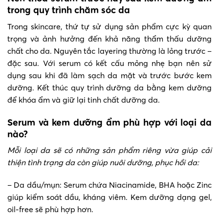
trong quy trình chăm sóc da
Trong skincare, thứ tự sử dụng sản phẩm cực kỳ quan
trọng và ảnh hưởng đến khả năng thẩm thấu dưỡng
chất cho da. Nguyên tắc layering thường là lỏng trước –
đặc sau. Với serum có kết cấu mỏng nhẹ bạn nên sử
dụng sau khi đã làm sạch da mặt và trước bước kem
dưỡng. Kết thúc quy trình dưỡng da bằng kem dưỡng
để khóa ẩm và giữ lại tinh chất dưỡng da.
Serum và kem dưỡng ẩm phù hợp với loại da
nào?
Mỗi loại da sẽ có những sản phẩm riêng vừa giúp cải
thiện tình trạng da còn giúp nuôi dưỡng, phục hồi da:
– Da dầu/mụn: Serum chứa Niacinamide, BHA hoặc Zinc
giúp kiểm soát dầu, kháng viêm. Kem dưỡng dạng gel,
oil-free sẽ phù hợp hơn.