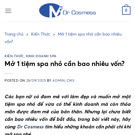
Skip
to
0
content
Trang chủ
»
Kiến Thức
»
Mở 1 tiệm spa nhỏ cần bao nhiêu
vốn?
KIẾN THỨC
,
KINH DOANH SPA
Mở 1 tiệm spa nhỏ cần bao nhiêu vốn?
POSTED ON
28/09/2025
BY
ADMIN_CMS
Các bạn nữ có đam mê với làm đẹp và muốn mở một
tiệm spa nhỏ để vừa có thể kinh doanh mà còn thỏa
mãn được đam mê của bản thân. Nhưng lại chưa biết
cần bao nhiêu vốn để bắt đầu, trong bài viết này, hãy
cùng
Dr Cosmess
tìm hiểu những khoản cần phải chi khi
mở spa nhé.