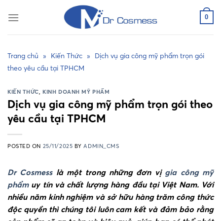
Skip
to
0
content
Trang chủ
»
Kiến Thức
»
Dịch vụ gia công mỹ phẩm trọn gói
theo yêu cầu tại TPHCM
KIẾN THỨC
,
KINH DOANH MỸ PHẨM
Dịch vụ gia công mỹ phẩm trọn gói theo
yêu cầu tại TPHCM
POSTED ON
25/11/2025
BY
ADMIN_CMS
Dr Cosmess
là một trong những đơn vị
gia công mỹ
phẩm
uy tín và chất lượng hàng đầu tại Việt Nam. Với
nhiều năm kinh nghiệm và sở hữu hàng trăm công thức
độc quyền thì chúng tôi luôn cam kết và đảm bảo rằng