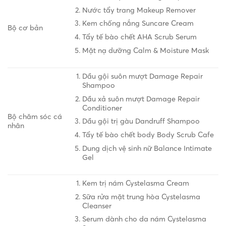
Nước tẩy trang Makeup Remover
Kem chống nắng Suncare Cream
Bộ cơ bản
Tẩy tế bào chết AHA Scrub Serum
Mặt nạ dưỡng Calm & Moisture Mask
Dầu gội suôn mượt Damage Repair
Shampoo
Dầu xả suôn mượt Damage Repair
Conditioner
Bộ chăm sóc cá
Dầu gội trị gàu Dandruff Shampoo
nhân
Tẩy tế bào chết body Body Scrub Cafe
Dung dịch vệ sinh nữ Balance Intimate
Gel
Kem trị nám Cystelasma Cream
Sữa rửa mặt trung hòa Cystelasma
Cleanser
Serum dành cho da nám Cystelasma